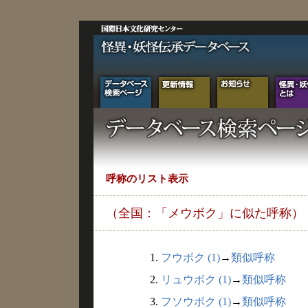
呼称のリスト表示
（全国：「メウボク」に似た呼称）
1.
フウボク (1)
→
類似呼称
2.
リュウボク (1)
→
類似呼称
3.
フソウボク (1)
→
類似呼称