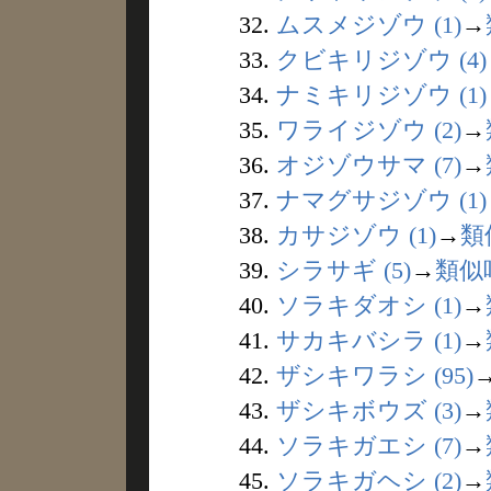
32.
ムスメジゾウ (1)
→
33.
クビキリジゾウ (4)
34.
ナミキリジゾウ (1)
35.
ワライジゾウ (2)
→
36.
オジゾウサマ (7)
→
37.
ナマグサジゾウ (1)
38.
カサジゾウ (1)
→
類
39.
シラサギ (5)
→
類似
40.
ソラキダオシ (1)
→
41.
サカキバシラ (1)
→
42.
ザシキワラシ (95)
43.
ザシキボウズ (3)
→
44.
ソラキガエシ (7)
→
45.
ソラキガヘシ (2)
→