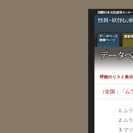
呼称のリスト表示
（全国：「ム
1.
ムラ
2.
ムラ
3.
マツ