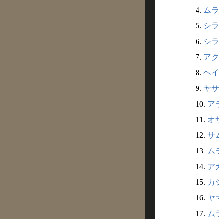
4.
ムラ
5.
シラ
6.
シラ
7.
アク
8.
ヘイ
9.
ヤサ
10.
ア
11.
オ
12.
サ
13.
ムラ
14.
ア
15.
カ
16.
ヤ
17.
ム