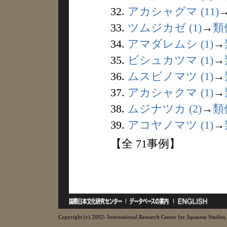
32.
アカシャグマ (11)
33.
ツムジカゼ (1)
→
類
34.
アマダレムシ (1)
→
35.
ビシュカツマ (1)
→
36.
ムスビノマツ (1)
→
37.
アカシャクマ (1)
→
38.
ムジナツカ (2)
→
類
39.
アコヤノマツ (1)
→
【全 71事例】
Copyright (c) 2002- International Research Center for Japanese Studies, 