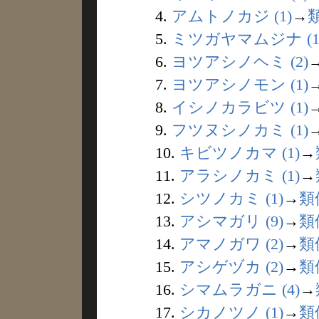
4.
アムトノカジ (1)
→
5.
ミツガヤマムジナ (1
6.
ヨツアシノヘミ (2)
7.
ヨツアシノモン (1)
8.
イシノカラビツ (1)
9.
フツヌシノカミ (1)
10.
キビツノカマ (1)
→
11.
アラシノカミ (1)
→
12.
シツノカミ (1)
→
類
13.
アシマガリ (9)
→
類
14.
アマノガワ (2)
→
類
15.
アシゲヅカ (2)
→
類
16.
シマムラガニ (4)
→
17.
シカノツノ (1)
→
類