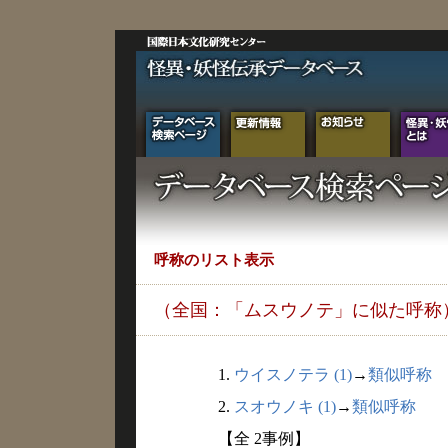
呼称のリスト表示
（全国：「ムスウノテ」に似た呼称
1.
ウイスノテラ (1)
→
類似呼称
2.
スオウノキ (1)
→
類似呼称
【全 2事例】