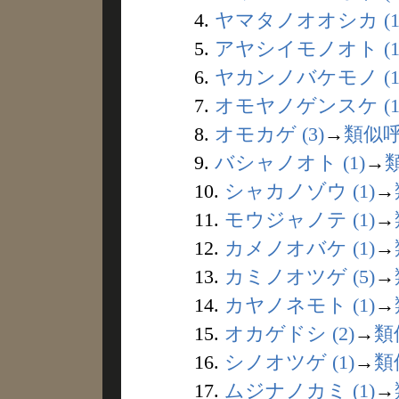
4.
ヤマタノオオシカ (1
5.
アヤシイモノオト (1
6.
ヤカンノバケモノ (1
7.
オモヤノゲンスケ (1
8.
オモカゲ (3)
→
類似
9.
バシャノオト (1)
→
10.
シャカノゾウ (1)
→
11.
モウジャノテ (1)
→
12.
カメノオバケ (1)
→
13.
カミノオツゲ (5)
→
14.
カヤノネモト (1)
→
15.
オカゲドシ (2)
→
類
16.
シノオツゲ (1)
→
類
17.
ムジナノカミ (1)
→