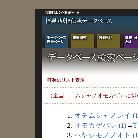
呼称のリスト表示
（全国：「ムシャノオモカゲ」に似
1.
オチムシャノレイ (1
2.
オモカゲバシ (1)
→
3.
ハヤシモノノオト (1