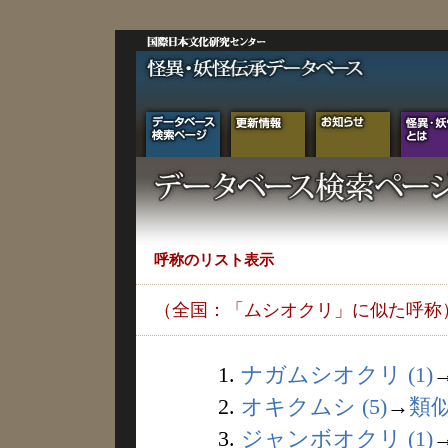
呼称のリスト表示
（全国：「ムシオクリ」に似た呼称
1.
ナガムシオクリ (1)
2.
オキクムシ (5)
→
類
3.
ジャンボオクリ (1)