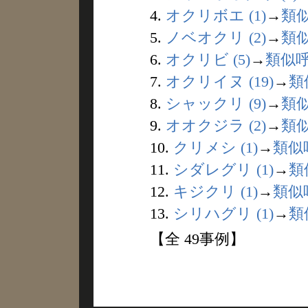
4.
オクリボエ (1)
→
類
5.
ノベオクリ (2)
→
類
6.
オクリビ (5)
→
類似
7.
オクリイヌ (19)
→
類
8.
シャックリ (9)
→
類
9.
オオクジラ (2)
→
類
10.
クリメシ (1)
→
類似
11.
シダレグリ (1)
→
類
12.
キジクリ (1)
→
類似
13.
シリハグリ (1)
→
類
【全 49事例】