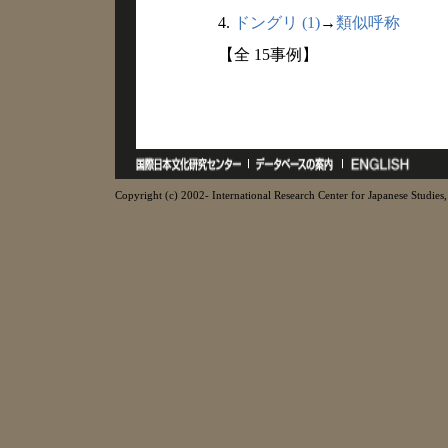
4.
ドングリ (1)
→
類似呼称
【全 15事例】
Copyright (c) 2002- International Research Center for Japanese Studies, 