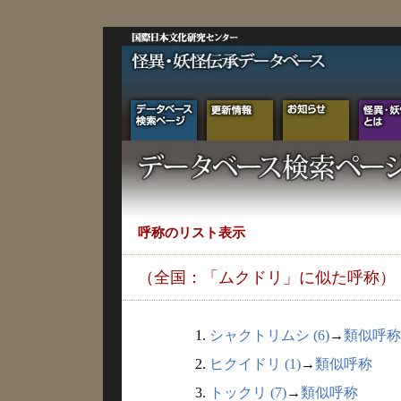
呼称のリスト表示
（全国：「ムクドリ」に似た呼称）
1.
シャクトリムシ (6)
→
類似呼称
2.
ヒクイドリ (1)
→
類似呼称
3.
トックリ (7)
→
類似呼称