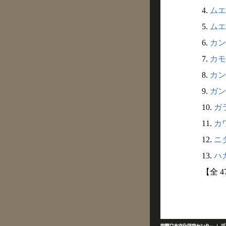
4.
ムエン
5.
ムエ
6.
カン
7.
カモ
8.
カン
9.
ガン
10.
ガラ
11.
カワ
12.
ニタ
13.
ハカ
【全 