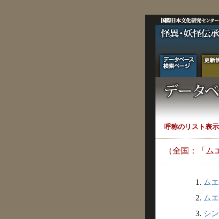
呼称のリスト表示
（全国：「ム
1.
ムエ
2.
ムエ
3.
シン