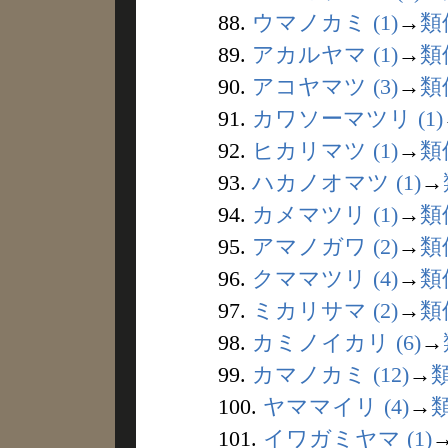
88.
ウマノカミ (1)
→
類
89.
アカルヤマ (1)
→
類
90.
アコヤマツ (3)
→
類
91.
カワソーマツリ (1)
92.
ヒカリマツ (1)
→
類
93.
ハカノオマツ (1)
→
94.
カメマツリ (1)
→
類
95.
アマノガワ (2)
→
類
96.
クママツリ (4)
→
類
97.
ミカリサマ (2)
→
類
98.
カミノイカリ (6)
→
99.
カマノカミ (12)
→
100.
ヤママイリ (4)
→
101.
イワガミヤマ (1)