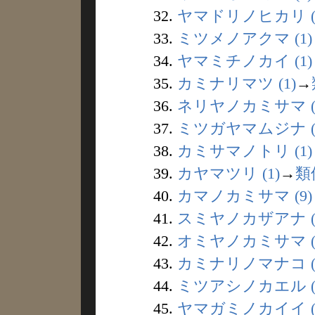
32.
ヤマドリノヒカリ (
33.
ミツメノアクマ (1)
34.
ヤマミチノカイ (1)
35.
カミナリマツ (1)
→
36.
ネリヤノカミサマ (
37.
ミツガヤマムジナ (
38.
カミサマノトリ (1)
39.
カヤマツリ (1)
→
類
40.
カマノカミサマ (9)
41.
スミヤノカザアナ (
42.
オミヤノカミサマ (
43.
カミナリノマナコ (
44.
ミツアシノカエル (
45.
ヤマガミノカイイ (