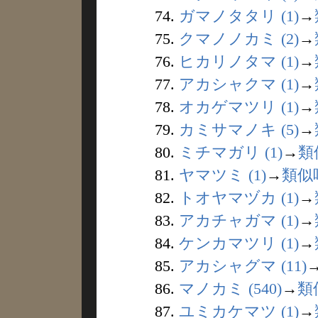
74.
ガマノタタリ (1)
→
75.
クマノノカミ (2)
→
76.
ヒカリノタマ (1)
→
77.
アカシャクマ (1)
→
78.
オカゲマツリ (1)
→
79.
カミサマノキ (5)
→
80.
ミチマガリ (1)
→
類
81.
ヤマツミ (1)
→
類似
82.
トオヤマヅカ (1)
→
83.
アカチャガマ (1)
→
84.
ケンカマツリ (1)
→
85.
アカシャグマ (11)
86.
マノカミ (540)
→
類
87.
ユミカケマツ (1)
→