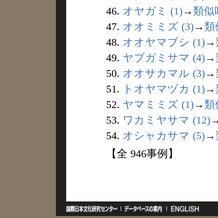
46.
オヤガミ (1)
→
類似
47.
オオミミズ (3)
→
類
48.
オオヤマブシ (1)
→
49.
ヤブガミサマ (4)
→
50.
オオサカマル (3)
→
51.
トオヤマヅカ (1)
→
52.
ヤマミミズ (1)
→
類
53.
ワカミヤサマ (12)
54.
オシャカサマ (5)
→
【全 946事例】