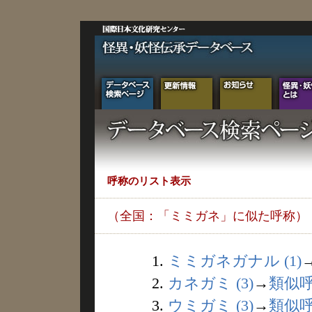
呼称のリスト表示
（全国：「ミミガネ」に似た呼称）
1.
ミミガネガナル (1)
2.
カネガミ (3)
→
類似
3.
ウミガミ (3)
→
類似