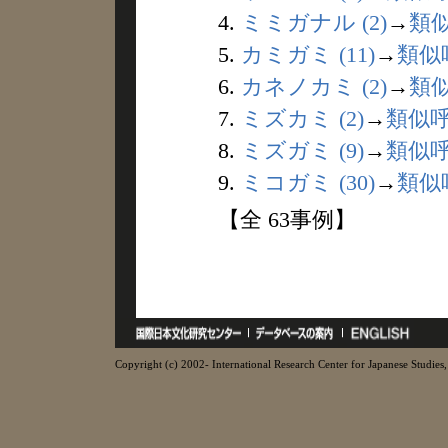
4.
ミミガナル (2)
→
類
5.
カミガミ (11)
→
類似
6.
カネノカミ (2)
→
類
7.
ミズカミ (2)
→
類似
8.
ミズガミ (9)
→
類似
9.
ミコガミ (30)
→
類似
【全 63事例】
Copyright (c) 2002- International Research Center for Japanese Studies, 