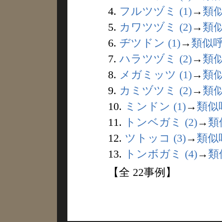
4.
フルツヅミ (1)
→
類
5.
カワツヅミ (2)
→
類
6.
ヂツドン (1)
→
類似
7.
ハラツヅミ (2)
→
類
8.
メガミッツ (1)
→
類
9.
カミヅツミ (2)
→
類
10.
ミンドン (1)
→
類似
11.
トンベガミ (2)
→
類
12.
ツトッコ (3)
→
類似
13.
トンボガミ (4)
→
類
【全 22事例】