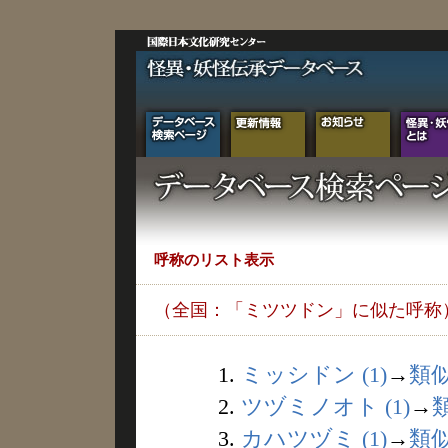
呼称のリスト表示
（全国：「ミツツドン」に似た呼称
1.
ミッシドン (1)
→
類
2.
ツヅミノオト (1)
→
3.
カハツヅミ (1)
→
類