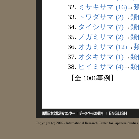
32.
ミサキサマ (16)
→
33.
トワダサマ (2)
→
類
34.
タイシサマ (7)
→
類
35.
ノガミサマ (2)
→
類
36.
オカミサマ (12)
→
37.
オタキサマ (1)
→
類
38.
ヒイミサマ (4)
→
類
【全 1006事例】
Copyright (c) 2002- International Research Center for Japanese Studies, 