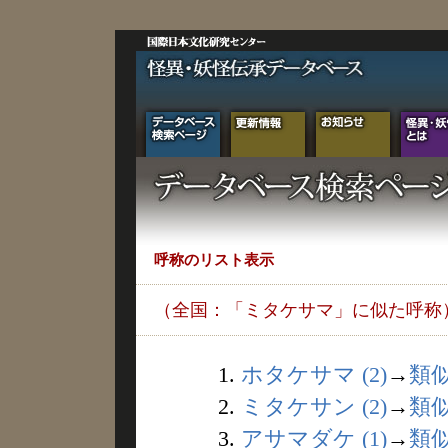
呼称のリスト表示
（全国：「ミタケサマ」に似た呼称
1.
ホタケサマ (2)
→
類
2.
ミタケサン (2)
→
類
3.
アサマダケ (1)
→
類