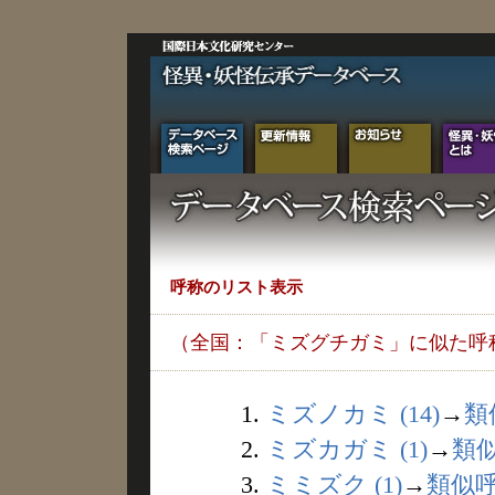
呼称のリスト表示
（全国：「ミズグチガミ」に似た呼
1.
ミズノカミ (14)
→
類
2.
ミズカガミ (1)
→
類
3.
ミミズク (1)
→
類似