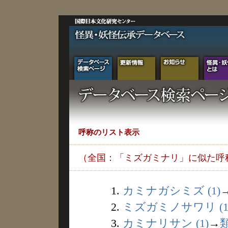
呼称のリスト表示
（全国：「ミズガミナリ」に似た呼
1.
カミナガシミズ (1)
2.
ミズガミノサワリ (1
3.
カミナリサン (1)
→