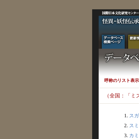
呼称のリスト表示
（全国：「ミ
1.
スガ
2.
スミ
3.
カミ