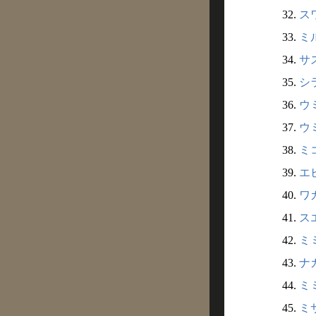
32.
スワ
33.
ミル
34.
サス
35.
シラ
36.
ウミ
37.
ウミ
38.
ミコ
39.
エビ
40.
ワカ
41.
スエ
42.
ミミ
43.
ナガ
44.
ミミ
45.
ミサ