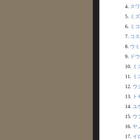
4.
スワ
5.
ミズ
6.
ミコ
7.
コス
8.
ウミ
9.
ドウ
10.
ミズ
11.
ミズ
12.
ウジ
13.
トモ
14.
ユゲ
15.
ウブ
16.
ヤノ
17.
イロ