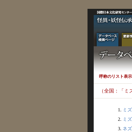
呼称のリスト表示
（全国：「ミ
1.
ミズ
2.
ミズ
3.
ネズ