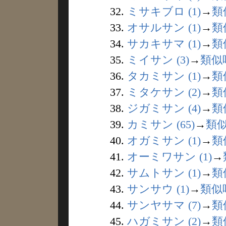
32.
ミサキブロ (1)
→
類
33.
オサルサン (1)
→
類
34.
サカキサマ (1)
→
類
35.
ミイサン (3)
→
類似
36.
タカミサン (1)
→
類
37.
ミタケサン (2)
→
類
38.
ジガミサン (4)
→
類
39.
カミサン (65)
→
類
40.
オガミサン (1)
→
類
41.
オーミワサン (1)
→
42.
サムトサン (1)
→
類
43.
サンサウ (1)
→
類似
44.
サンヤサマ (7)
→
類
45.
ハガミサン (2)
→
類