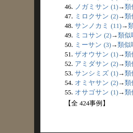
46.
ノガミサン (1)
→
類
47.
ミロクサン (2)
→
類
48.
サンノカミ (11)
→
49.
ミコサン (2)
→
類似
50.
ミーサン (3)
→
類似
51.
ザオウサン (1)
→
類
52.
アミダサン (2)
→
類
53.
サンシミズ (1)
→
類
54.
オミヤサン (2)
→
類
55.
オサゴサン (1)
→
類
【全 424事例】