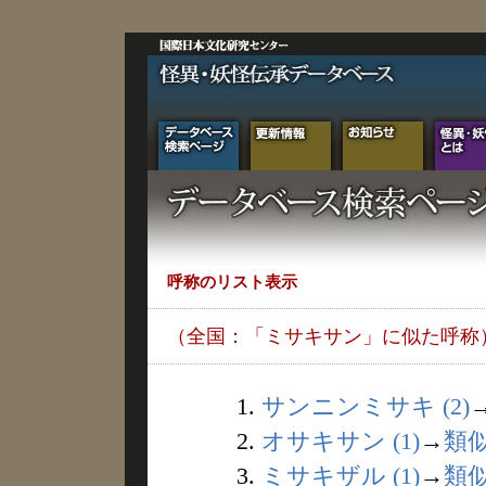
呼称のリスト表示
（全国：「ミサキサン」に似た呼称
1.
サンニンミサキ (2)
2.
オサキサン (1)
→
類
3.
ミサキザル (1)
→
類