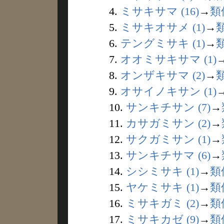
4.
ミサキサマ (16)
→
類
5.
ミサキオサメ (1)
→
6.
テングミサキ (1)
→
7.
オオミサキサマ (1)
8.
オンザキサマ (2)
→
9.
オサイノキサン (1)
10.
サンキチサン (7)
→
11.
カサガミサン (2)
→
12.
サクガミサン (1)
→
13.
サンキチサマ (6)
→
14.
シシミサキ (1)
→
類
15.
ヤケミサキ (1)
→
類
16.
ミサキガミ (2)
→
類
17.
ミサキカゼ (9)
→
類