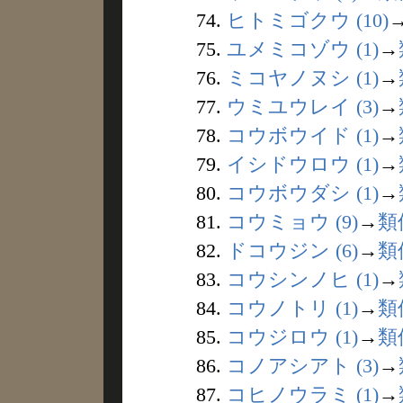
74.
ヒトミゴクウ (10)
75.
ユメミコゾウ (1)
→
76.
ミコヤノヌシ (1)
→
77.
ウミユウレイ (3)
→
78.
コウボウイド (1)
→
79.
イシドウロウ (1)
→
80.
コウボウダシ (1)
→
81.
コウミョウ (9)
→
類
82.
ドコウジン (6)
→
類
83.
コウシンノヒ (1)
→
84.
コウノトリ (1)
→
類
85.
コウジロウ (1)
→
類
86.
コノアシアト (3)
→
87.
コヒノウラミ (1)
→