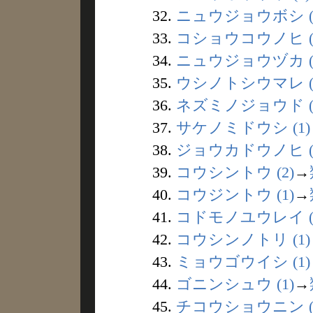
32.
ニュウジョウボシ (
33.
コショウコウノヒ (
34.
ニュウジョウヅカ (
35.
ウシノトシウマレ (
36.
ネズミノジョウド (
37.
サケノミドウシ (1)
38.
ジョウカドウノヒ (
39.
コウシントウ (2)
→
40.
コウジントウ (1)
→
41.
コドモノユウレイ (
42.
コウシンノトリ (1)
43.
ミョウゴウイシ (1)
44.
ゴニンシュウ (1)
→
45.
チコウショウニン (