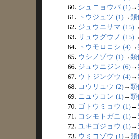
60.
シュニョウバ (1)
→
61.
トウジュツ (1)
→
類
62.
ジュウニサマ (15)
63.
リュウグウノ (15)
64.
トウモロコシ (4)
→
65.
ウシノゾウ (1)
→
類
66.
ジュウニジン (6)
→
67.
ウトジングウ (4)
→
68.
コウリュウ (2)
→
類
69.
ニュウコン (1)
→
類
70.
ゴトウミョウ (1)
→
71.
コシモトガニ (1)
→
72.
ユキゴジョウ (1)
→
73.
ウミコゾウ (1)
→
類