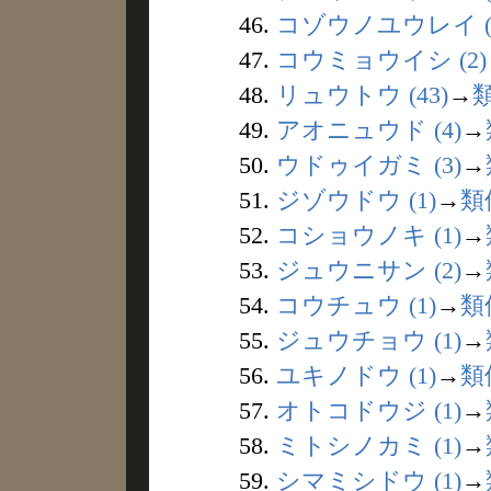
46.
コゾウノユウレイ (
47.
コウミョウイシ (2)
48.
リュウトウ (43)
→
49.
アオニュウド (4)
→
50.
ウドゥイガミ (3)
→
51.
ジゾウドウ (1)
→
類
52.
コショウノキ (1)
→
53.
ジュウニサン (2)
→
54.
コウチュウ (1)
→
類
55.
ジュウチョウ (1)
→
56.
ユキノドウ (1)
→
類
57.
オトコドウジ (1)
→
58.
ミトシノカミ (1)
→
59.
シマミシドウ (1)
→