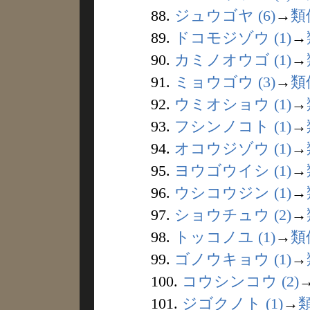
88.
ジュウゴヤ (6)
→
類
89.
ドコモジゾウ (1)
→
90.
カミノオウゴ (1)
→
91.
ミョウゴウ (3)
→
類
92.
ウミオショウ (1)
→
93.
フシンノコト (1)
→
94.
オコウジゾウ (1)
→
95.
ヨウゴウイシ (1)
→
96.
ウシコウジン (1)
→
97.
ショウチュウ (2)
→
98.
トッコノユ (1)
→
類
99.
ゴノウキョウ (1)
→
100.
コウシンコウ (2)
101.
ジゴクノト (1)
→