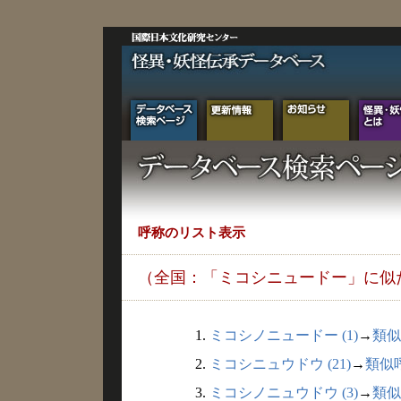
呼称のリスト表示
（全国：「ミコシニュードー」に似
1.
ミコシノニュードー (1)
→
類似
2.
ミコシニュウドウ (21)
→
類似
3.
ミコシノニュウドウ (3)
→
類似