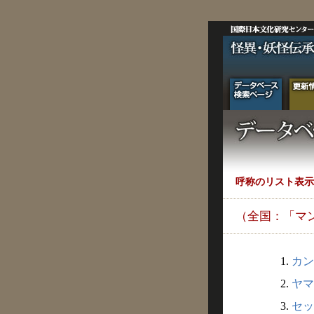
呼称のリスト表示
（全国：「マ
1.
カン
2.
ヤマ
3.
セッ