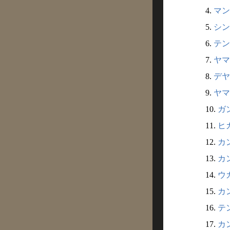
4.
マン
5.
シン
6.
テン
7.
ヤマ
8.
デヤ
9.
ヤマ
10.
ガン
11.
ヒガ
12.
カン
13.
カン
14.
ウガ
15.
カン
16.
テン
17.
カン