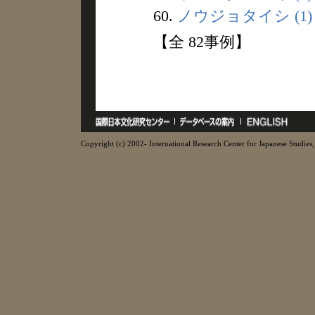
60.
ノウジョタイシ (1)
【全 82事例】
Copyright (c) 2002- International Research Center for Japanese Studies, 