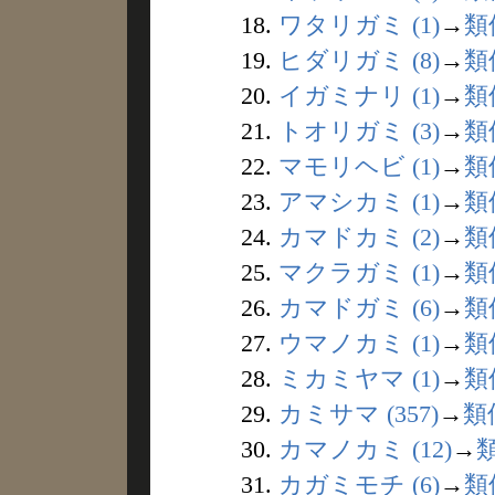
18.
ワタリガミ (1)
→
類
19.
ヒダリガミ (8)
→
類
20.
イガミナリ (1)
→
類
21.
トオリガミ (3)
→
類
22.
マモリヘビ (1)
→
類
23.
アマシカミ (1)
→
類
24.
カマドカミ (2)
→
類
25.
マクラガミ (1)
→
類
26.
カマドガミ (6)
→
類
27.
ウマノカミ (1)
→
類
28.
ミカミヤマ (1)
→
類
29.
カミサマ (357)
→
類
30.
カマノカミ (12)
→
31.
カガミモチ (6)
→
類