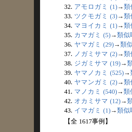
32.
アモロガミ (1)
→
類
33.
ツクモガミ (3)
→
類
34.
マヨイカミ (1)
→
類
35.
カマガミ (5)
→
類似
36.
ヤマガミ (29)
→
類
37.
ノガミサマ (2)
→
類
38.
ジガミサマ (19)
→
39.
ヤマノカミ (525)
→
40.
ヤマンガミ (2)
→
類
41.
マノカミ (540)
→
類
42.
オカミサマ (12)
→
43.
イマガミ (1)
→
類似
【全 1617事例】