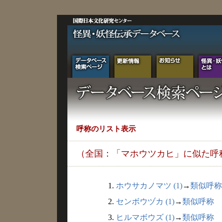
呼称のリスト表示
（全国：「マホウツカヒ」に似た呼
1.
ホウサカノマツ (1)
→
類似呼称
2.
センボウヅカ (1)
→
類似呼称
3.
ヒルマボウズ (1)
→
類似呼称