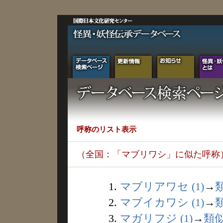
呼称のリスト表示
（全国：「マブリワシ」に似た呼称
1.
マブリアワセ (1)
→
2.
マブイカワシ (1)
→
3.
マガリフジ (1)
→
類