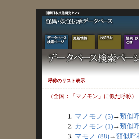
呼称のリスト表示
（全国：「マノモン」に似た呼称）
1.
マノモノ (5)
→
類似
2.
カノモン (1)
→
類似
3.
マモノ (88)
→
類似呼