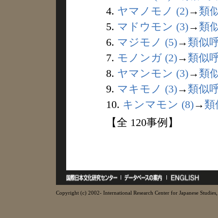
4.
ヤマノモノ (2)
→
類
5.
マドウモン (3)
→
類
6.
マジモノ (5)
→
類似
7.
モノンガ (2)
→
類似
8.
ヤマンモン (3)
→
類
9.
マキモノ (3)
→
類似
10.
キンマモン (8)
→
類
【全 120事例】
Copyright (c) 2002- International Research Center for Japanese Studies, 