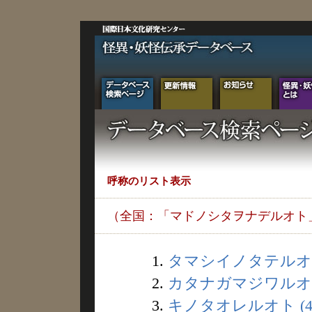
呼称のリスト表示
（全国：「マドノシタヲナデルオト
1.
タマシイノタテルオト 
2.
カタナガマジワルオト 
3.
キノタオレルオト (4