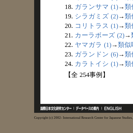
18.
ガランサマ (1)
→
類
19.
シラガミズ (2)
→
類
20.
コリトラス (1)
→
類
21.
カーラボーズ (2)
→
22.
ヤマガラ (1)
→
類似
23.
ガランドン (6)
→
類
24.
カラトイシ (1)
→
類
【全 254事例】
Copyright (c) 2002- International Research Center for Japanese Studies, 