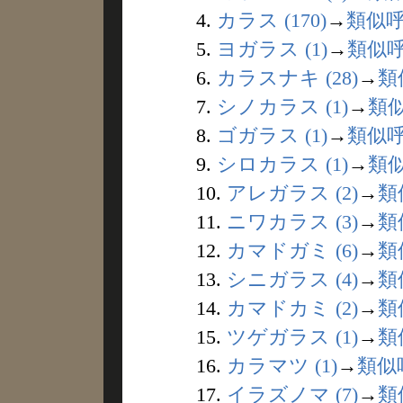
4.
カラス (170)
→
類似
5.
ヨガラス (1)
→
類似
6.
カラスナキ (28)
→
類
7.
シノカラス (1)
→
類
8.
ゴガラス (1)
→
類似
9.
シロカラス (1)
→
類
10.
アレガラス (2)
→
類
11.
ニワカラス (3)
→
類
12.
カマドガミ (6)
→
類
13.
シニガラス (4)
→
類
14.
カマドカミ (2)
→
類
15.
ツゲガラス (1)
→
類
16.
カラマツ (1)
→
類似
17.
イラズノマ (7)
→
類