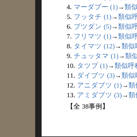
4.
マーダプー (1)
→
類
5.
フッタチ (1)
→
類似
6.
ブツダン (5)
→
類似
7.
フリマツ (1)
→
類似
8.
タイマツ (12)
→
類似
9.
チュッタマ (1)
→
類
10.
タツブ (1)
→
類似呼
11.
ダイブツ (3)
→
類似
12.
アニダブツ (1)
→
類
13.
アミダブツ (3)
→
類
【全 38事例】