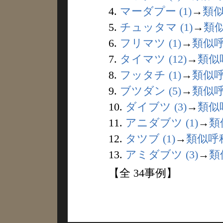
4.
マーダプー (1)
→
類
5.
チュッタマ (1)
→
類
6.
フリマツ (1)
→
類似
7.
タイマツ (12)
→
類似
8.
フッタチ (1)
→
類似
9.
ブツダン (5)
→
類似
10.
ダイブツ (3)
→
類似
11.
アニダブツ (1)
→
類
12.
タツブ (1)
→
類似呼
13.
アミダブツ (3)
→
類
【全 34事例】