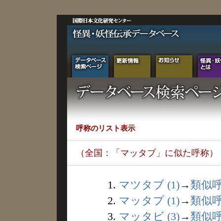
呼称のリスト表示
（全国：「マッタブ」に似た呼称）
1.
マツタブ (1)
→
類似
2.
マッタプ (1)
→
類似
3.
マッタビ (3)
→
類似