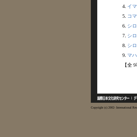
4.
イマ
5.
コマ
6.
シロ
7.
シロ
8.
シロ
9.
マハ
【全 
Copyright (c) 2002- International Res