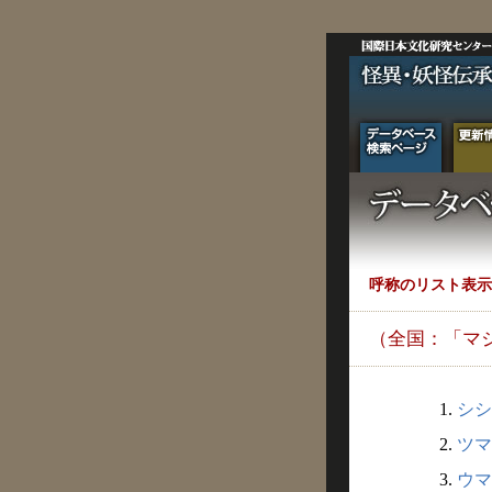
呼称のリスト表示
（全国：「マ
1.
シシ
2.
ツマ
3.
ウマ