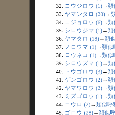
32.
コウジロウ (1)
→
類
33.
ヤマンタロ (20)
→
34.
コジョロウ (6)
→
類
35.
シロウジマ (1)
→
類
36.
ヤマタロ (18)
→
類
37.
ノロウマ (1)
→
類似
38.
ロウネコ (1)
→
類似
39.
シロウズマ (1)
→
類
40.
トウゴロウ (3)
→
類
41.
ゲンゴロウ (2)
→
類
42.
ヤマワロウ (2)
→
類
43.
ミズゴロウ (1)
→
類
44.
コウロ (2)
→
類似呼
45.
ゴロウ (28)
→
類似