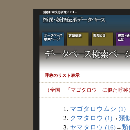
呼称のリスト表示
（全国：「マゴタロウ」に似た呼称
1.
マゴタロウムシ (1)
2.
クマタロウ (1)
→
類
3.
ヤマタロウ (16)
→
類