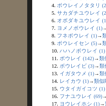
4.
ボウレイノタタリ (2
5.
サカダチユウレイ (2
6.
オボダキユウレイ (1
7.
ヨメノボウレイ (1)
8.
フネボウレイ (1)
→
9.
ボウレイセン (5)
→
10.
ハハノボウレイ (1)
11.
ボウレイ (142)
→
類
12.
ボウレイビ (3)
→
類
13.
イガタウメ (1)
→
類
14.
レイカウ (1)
→
類似
15.
ウタイガイコツ (1)
16.
フナユウレイ (69)
17.
ヨウレイホシ (1)
→