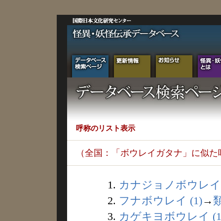
呼称のリスト表示
（全国：「ボウレイガタナ」に似た
1.
カナジョノボウレイ (
2.
フナボウレイ (1)
→
3.
カゲキヨボウレイ (1