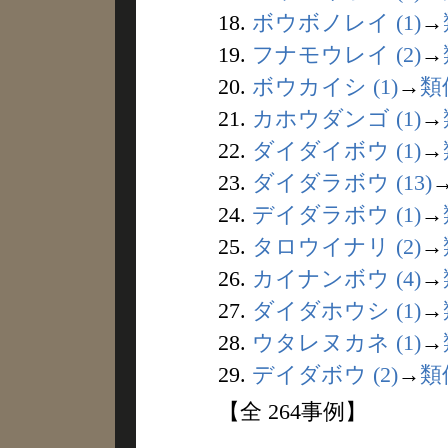
18.
ボウボノレイ (1)
→
19.
フナモウレイ (2)
→
20.
ボウカイシ (1)
→
類
21.
カホウダンゴ (1)
→
22.
ダイダイボウ (1)
→
23.
ダイダラボウ (13)
24.
デイダラボウ (1)
→
25.
タロウイナリ (2)
→
26.
カイナンボウ (4)
→
27.
ダイダホウシ (1)
→
28.
ウタレヌカネ (1)
→
29.
デイダボウ (2)
→
類
【全 264事例】