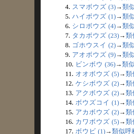
4.
スマボウズ (3)
→
類
5.
ハイボウズ (1)
→
類
6.
シロボウズ (4)
→
類
7.
タカボウズ (23)
→
類
8.
ゴホウスイ (2)
→
類
9.
アオボウズ (9)
→
類
10.
ビンボウ (36)
→
類
11.
オオボウズ (5)
→
類
12.
ケシボウズ (2)
→
類
13.
アクボウズ (2)
→
類
14.
ボウズコイ (1)
→
類
15.
アカボウズ (2)
→
類
16.
カワボウズ (5)
→
類
17.
ボウビ (1)
→
類似呼