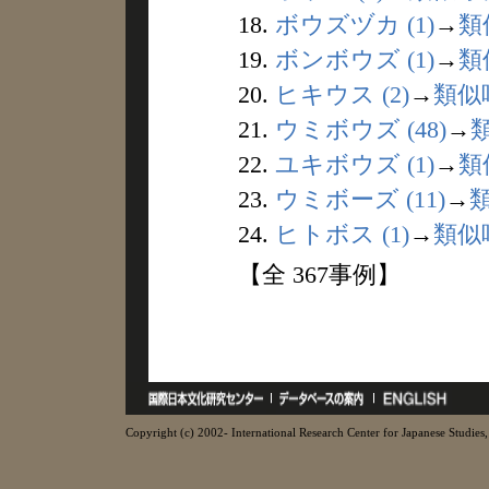
18.
ボウズヅカ (1)
→
類
19.
ボンボウズ (1)
→
類
20.
ヒキウス (2)
→
類似
21.
ウミボウズ (48)
→
22.
ユキボウズ (1)
→
類
23.
ウミボーズ (11)
→
24.
ヒトボス (1)
→
類似
【全 367事例】
Copyright (c) 2002- International Research Center for Japanese Studies, 