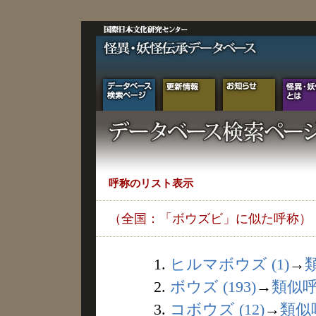
呼称のリスト表示
（全国：「ボウズビ」に似た呼称）
1.
ヒルマボウズ (1)
→
2.
ボウズ (193)
→
類似
3.
コボウズ (12)
→
類似