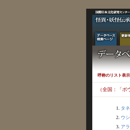
呼称のリスト表示
（全国：「ボ
1.
タネ
2.
ウシ
3.
アラ