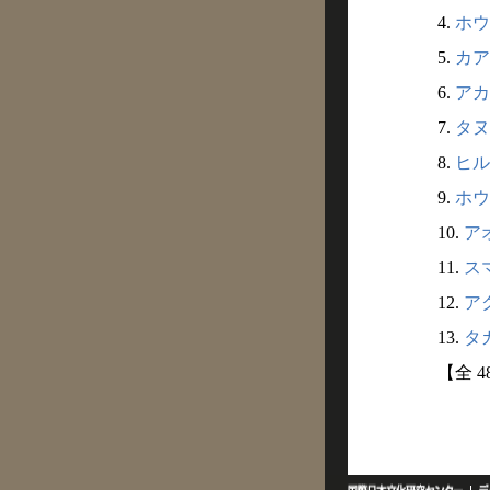
4.
ホウ
5.
カア
6.
アカ
7.
タヌ
8.
ヒル
9.
ホウ
10.
アオ
11.
スマ
12.
アク
13.
タカ
【全 