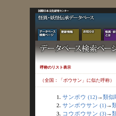
呼称のリスト表示
（全国：「ボウサン」に似た呼称）
1.
サンポウ (12)
→
類似
2.
サンボウサン (1)
→
3.
コウボウサン (3)
→