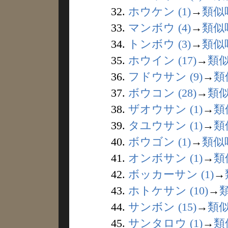
32.
ホウケン (1)
→
類似
33.
マンボウ (4)
→
類似
34.
トンボウ (3)
→
類似
35.
ホウイン (17)
→
類
36.
フドウサン (9)
→
類
37.
ボウコン (28)
→
類
38.
ザオウサン (1)
→
類
39.
タユウサン (1)
→
類
40.
ボウゴン (1)
→
類似
41.
オンボサン (1)
→
類
42.
ボッカーサン (1)
→
43.
ホトケサン (10)
→
44.
サンボン (15)
→
類
45.
サンタロウ (1)
→
類