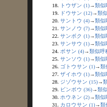
18.
トウザン (1)
→
類似
19.
ドウサン (12)
→
類
20.
サントウ (4)
→
類似
21.
サンノウ (7)
→
類似
22.
サンボク (1)
→
類似
23.
サンサウ (1)
→
類似
24.
ボサン (4)
→
類似呼
25.
サンソウ (1)
→
類似
26.
ゴトウサン (1)
→
類
27.
ザイホウ (1)
→
類似
28.
ジゾウサン (15)
→
29.
ビンボウ (36)
→
類
30.
ホウネン (2)
→
類似
31.
カロウサン (1)
→
類