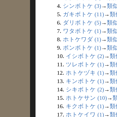
4.
シンボトケ (3)
→
類
5.
ガキボトケ (11)
→
類
6.
ダリボトケ (5)
→
類
7.
ワタボトケ (1)
→
類
8.
ホトケワダ (1)
→
類
9.
ボンボトケ (1)
→
類
10.
イシボトケ (2)
→
類
11.
ツレボトケ (1)
→
類
12.
ホトケヅキ (1)
→
類
13.
キンボトケ (1)
→
類
14.
シキボトケ (2)
→
類
15.
ホトケサン (10)
→
16.
キクボトケ (1)
→
類
17.
ホトケイワ (1)
→
類