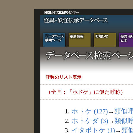
呼称のリスト表示
（全国：「ホドゲ」に似た呼称）
1.
ホトケ (127)
→
類似
2.
ホトケダ (3)
→
類似
3.
イタボトケ (1)
→
類