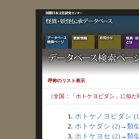
呼称のリスト表示
（全国：「ホトケヨビダシ」に似た
1.
ホトケノヨビダシ (1
2.
ホトケダシ (2)
→
類
3.
ホトケヨセ (2)
→
類