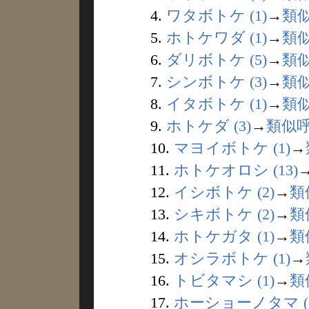
4.
ワタボトケ (1)
→
類
5.
ホトケワダ (1)
→
類
6.
ダリボトケ (5)
→
類
7.
シンボトケ (3)
→
類
8.
イタボトケ (1)
→
類
9.
ホトケダ (3)
→
類似
10.
マヨイボトケ (1)
→
11.
ホトケオロシ (13)
12.
イシボトケ (2)
→
類
13.
シキボトケ (2)
→
類
14.
ホトケガタ (1)
→
類
15.
オシラボトケ (1)
→
16.
トビタマシ (1)
→
類
17.
ホーショーノタマ (1