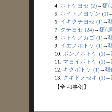
4.
ホトケヨセ (2)
→
類
5.
ホイドノヨゲン (1)
6.
イキクチヨセ (1)
→
7.
クチヨセ (24)
→
類似
8.
ホトケノカゴ (1)
→
9.
イエノホトケ (1)
→
10.
ボンノホトケ (1)
→
11.
マヨイボトケ (1)
→
12.
キクボトケ (1)
→
類
13.
クキドノセキ (1)
→
【全 41事例】