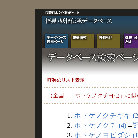
呼称のリスト表示
（全国：「ホトケノクチヨセ」に似
1.
ホトケノクチキキ (2
2.
ホトケノクチ (4)
→
3.
ホトケノヨビダシ (1