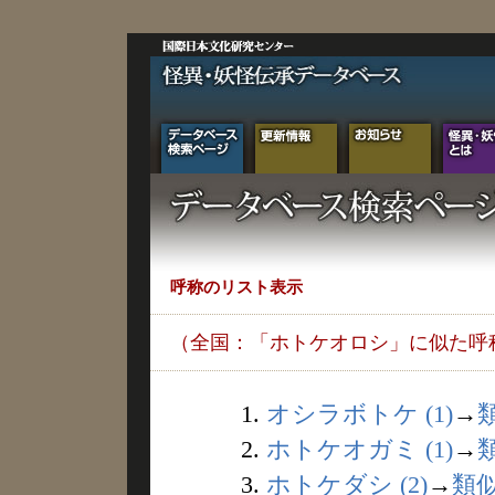
呼称のリスト表示
（全国：「ホトケオロシ」に似た呼
1.
オシラボトケ (1)
→
2.
ホトケオガミ (1)
→
3.
ホトケダシ (2)
→
類