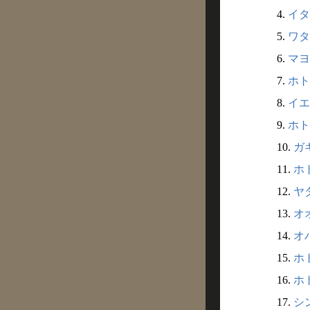
4.
イタ
5.
ワタ
6.
マヨ
7.
ホト
8.
イエ
9.
ホト
10.
ガキ
11.
ホト
12.
ヤタ
13.
オオ
14.
オバ
15.
ホト
16.
ホト
17.
シン