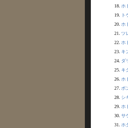
18.
ホト
19.
トケ
20.
ホト
21.
ツレ
22.
ホト
23.
キン
24.
ダリ
25.
キク
26.
ホド
27.
ボン
28.
シキ
29.
ホト
30.
サケ
31.
ホタ