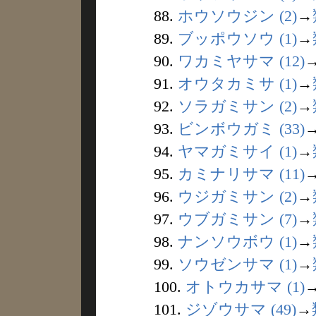
88.
ホウソウジン (2)
→
89.
ブッポウソウ (1)
→
90.
ワカミヤサマ (12)
91.
オウタカミサ (1)
→
92.
ソラガミサン (2)
→
93.
ビンボウガミ (33)
94.
ヤマガミサイ (1)
→
95.
カミナリサマ (11)
96.
ウジガミサン (2)
→
97.
ウブガミサン (7)
→
98.
ナンソウボウ (1)
→
99.
ソウゼンサマ (1)
→
100.
オトウカサマ (1)
101.
ジゾウサマ (49)
→