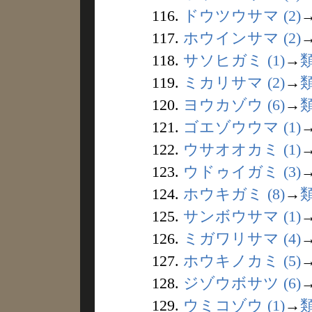
116.
ドウツウサマ (2)
117.
ホウインサマ (2)
118.
サソヒガミ (1)
→
119.
ミカリサマ (2)
→
120.
ヨウカゾウ (6)
→
121.
ゴエゾウウマ (1)
122.
ウサオオカミ (1)
123.
ウドゥイガミ (3)
124.
ホウキガミ (8)
→
125.
サンボウサマ (1)
126.
ミガワリサマ (4)
127.
ホウキノカミ (5)
128.
ジゾウボサツ (6)
129.
ウミコゾウ (1)
→