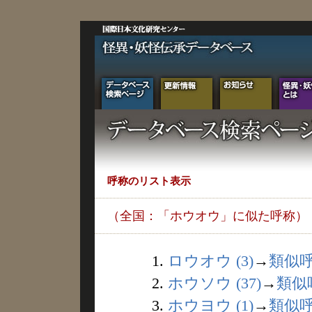
呼称のリスト表示
（全国：「ホウオウ」に似た呼称）
1.
ロウオウ (3)
→
類似
2.
ホウソウ (37)
→
類似
3.
ホウヨウ (1)
→
類似