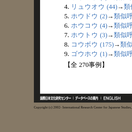
4.
リュウオウ (44)
→
類
5.
ホウドウ (2)
→
類似
6.
ホウコウ (4)
→
類似
7.
ホウトウ (3)
→
類似
8.
コウボウ (175)
→
類
9.
ゴウホウ (1)
→
類似
【全 270事例】
Copyright (c) 2002- International Research Center for Japanese Studies, 