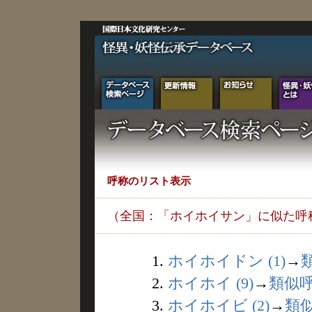
呼称のリスト表示
（全国：「ホイホイサン」に似た呼
1.
ホイホイドン (1)
→
2.
ホイホイ (9)
→
類似
3.
ホイホイビ (2)
→
類