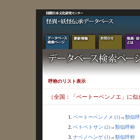
呼称のリスト表示
（全国：「ベートーベンノエ」に似
1.
ベートーベンノメ (1)
→
類似呼
2.
ベトベトサン (2)
→
類似呼称
3.
ナベノヘンゲ (1)
→
類似呼称