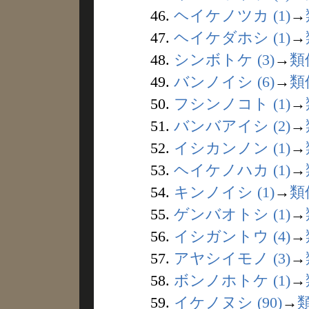
46.
ヘイケノツカ (1)
→
47.
ヘイケダホシ (1)
→
48.
シンボトケ (3)
→
類
49.
バンノイシ (6)
→
類
50.
フシンノコト (1)
→
51.
バンバアイシ (2)
→
52.
イシカンノン (1)
→
53.
ヘイケノハカ (1)
→
54.
キンノイシ (1)
→
類
55.
ゲンバオトシ (1)
→
56.
イシガントウ (4)
→
57.
アヤシイモノ (3)
→
58.
ボンノホトケ (1)
→
59.
イケノヌシ (90)
→