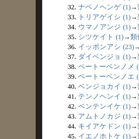
32.
ナベノヘンゲ (1)
→
33.
トリアゲイシ (1)
→
34.
ウマノアンジ (1)
→
35.
シツケイト (1)
→
類
36.
イッポンアシ (23)
37.
ダイベンジョ (1)
→
38.
ベートーベンノメ (1
39.
ベートーベンノエ (1
40.
ベンジョカイ (1)
→
41.
テンノヘンイ (1)
→
42.
ベンテンイケ (1)
→
43.
アムトノカジ (1)
→
44.
キイアケドン (1)
→
45.
イエノホトケ (1)
→