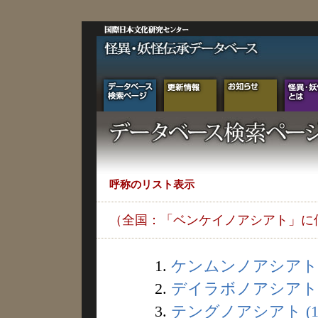
呼称のリスト表示
（全国：「ベンケイノアシアト」に
1.
ケンムンノアシアト (
2.
デイラボノアシアト (
3.
テングノアシアト (1