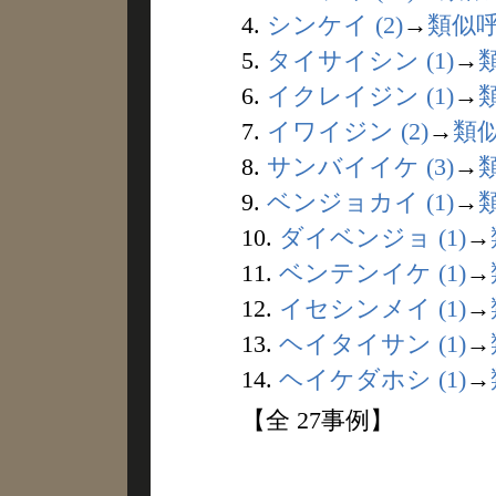
4.
シンケイ (2)
→
類似
5.
タイサイシン (1)
→
6.
イクレイジン (1)
→
7.
イワイジン (2)
→
類
8.
サンバイイケ (3)
→
9.
ベンジョカイ (1)
→
10.
ダイベンジョ (1)
→
11.
ベンテンイケ (1)
→
12.
イセシンメイ (1)
→
13.
ヘイタイサン (1)
→
14.
ヘイケダホシ (1)
→
【全 27事例】