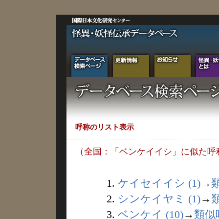
呼称のリスト表示
（全国：「ベンケイイシ」に似た呼
1.
ケイセイイシ (1)
→
2.
シンケイヤミ (1)
→
3.
ベンケイ (10)
→
類似