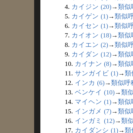
4.
カイジン (20)
→
類似
5.
カイゲン (1)
→
類似
6.
カイセン (1)
→
類似
7.
カイオン (18)
→
類似
8.
カイエン (2)
→
類似
9.
カイダン (12)
→
類似
10.
カイナン (8)
→
類似
11.
サンガイビ (1)
→
類
12.
インカ (6)
→
類似呼
13.
ベンケイ (10)
→
類
14.
マイヘン (1)
→
類似
15.
インガメ (7)
→
類似
16.
インガミ (12)
→
類
17.
カイダンシ (1)
→
類