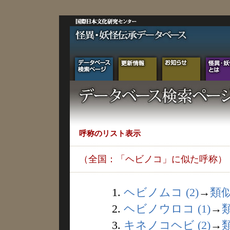
呼称のリスト表示
（全国：「ヘビノコ」に似た呼称）
1.
ヘビノムコ (2)
→
類
2.
ヘビノウロコ (1)
→
3.
キネノコヘビ (2)
→